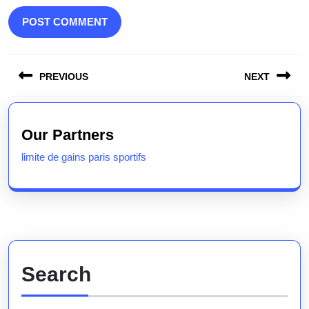
Post
PREVIOUS
NEXT
navigation
Previous
Next
post:
post:
Our Partners
limite de gains paris sportifs
Search