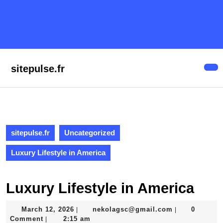
Skip
to
content
Skip
to
content
sitepulse.fr
Op
But
sitepulse.fr
Uncategorized
Luxury Lifestyle in America
Luxury Lifestyle in America
March
nekolagsc@gm
March 12, 2026
nekolagsc@gmail.com
0
|
|
12,
Comment
2:15 am
|